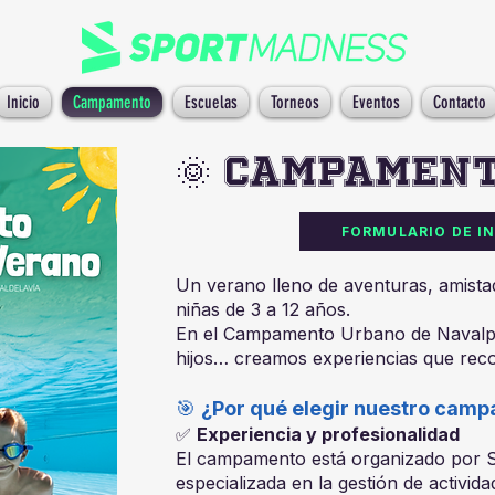
Inicio
Campamento
Escuelas
Torneos
Eventos
Contacto
🌞 Campamen
FORMULARIO DE I
Un verano lleno de aventuras, amistad
niñas de 3 a 12 años.
En el Campamento Urbano de Navalpe
hijos… creamos experiencias que reco
🎯
¿Por qué elegir nuestro cam
✅
Experiencia y profesionalidad
El campamento está organizado por 
especializada en la gestión de activid