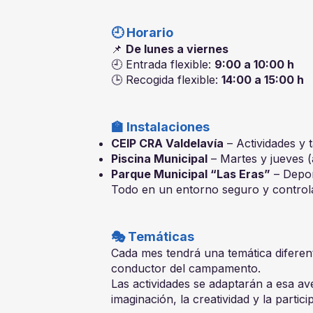
🕘 Horario
📌
De lunes a viernes
🕘 Entrada flexible:
9:00 a 10:00 h
🕒 Recogida flexible:
14:00 a 15:00 h
🏫 Instalaciones
CEIP CRA Valdelavía
– Actividades y ta
Piscina Municipal
– Martes y jueves (a
Parque Municipal “Las Eras”
– Depor
Todo en un entorno seguro y control
🎭 Temáticas
Cada mes tendrá una temática diferen
conductor del campamento.
Las actividades se adaptarán a esa av
imaginación, la creatividad y la partici