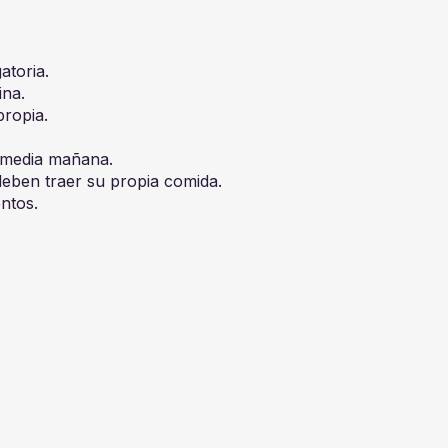
atoria.
ina.
ropia.
 media mañana.
deben traer su propia comida.
ntos.